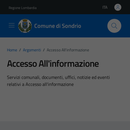
Vai ai contenuti
Vai al footer
ITA
Regione Lombardia
Lingua attiva:
Comune di Sondrio
Home
/
Argomenti
/
Accesso All'informazione
Accesso All'informazione
Dettagli dell'argomento
Servizi comunali, documenti, uffici, notizie ed eventi
relativi a Accesso all'informazione