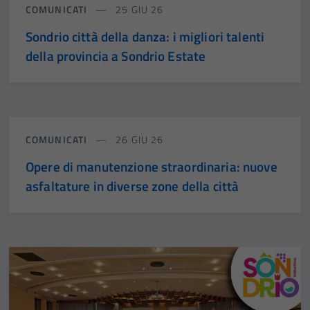
COMUNICATI
25 GIU 26
Tecnici
Questi cookie
Sondrio città della danza: i migliori talenti
sono necessari
della provincia a Sondrio Estate
per il
funzionamento
del sito e non
possono
essere
COMUNICATI
26 GIU 26
disabilitati.
Questi cookie
Opere di manutenzione straordinaria: nuove
non raccolgono
asfaltature in diverse zone della città
informazioni
personali.