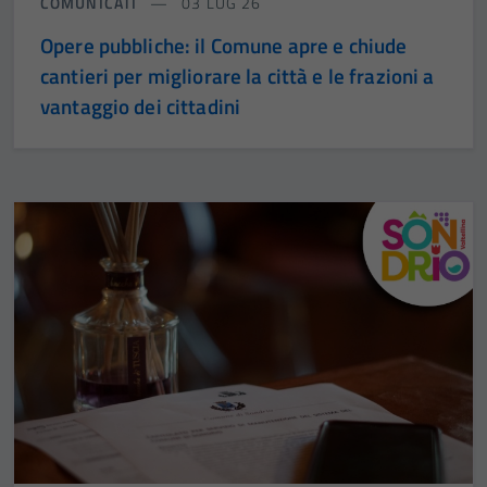
COMUNICATI
03 LUG 26
Opere pubbliche: il Comune apre e chiude
cantieri per migliorare la città e le frazioni a
vantaggio dei cittadini