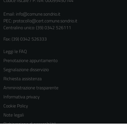
Codice fiscale / P. IVA: 00095450144
Email:
info@comune.sondrio.it
PEC:
protocollo@cert.comune.sondrio.it
Centralino unico: (39) 0342 526111
Fax: (39) 0342 526333
Leggi le FAQ
Prenotazione appuntamento
Segnalazione disservizio
Richiesta assistenza
Amministrazione trasparente
Informativa privacy
Cookie Policy
Note legali
Dichiarazione di accessibilità