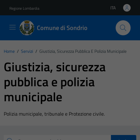
Vai ai contenuti
Vai al footer
ITA
Regione Lombardia
Lingua attiva:
Comune di Sondrio
Home
/
Servizi
/
Giustizia, Sicurezza Pubblica E Polizia Municipale
Giustizia, sicurezza
pubblica e polizia
municipale
Polizia municipale, tribunale e Protezione civile.
Esplora tutti i servizi