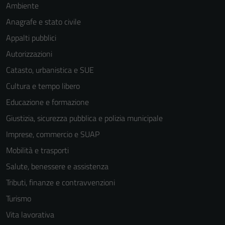
Ambiente
Anagrafe e stato civile
Appalti pubblici
Autorizzazioni
Catasto, urbanistica e SUE
Cultura e tempo libero
Tecnici
Educazione e formazione
Questi cookie
Giustizia, sicurezza pubblica e polizia municipale
sono necessari
Imprese, commercio e SUAP
per il
funzionamento
Mobilità e trasporti
del sito e non
Salute, benessere e assistenza
possono
Tributi, finanze e contravvenzioni
essere
disabilitati.
Turismo
Questi cookie
Vita lavorativa
non raccolgono