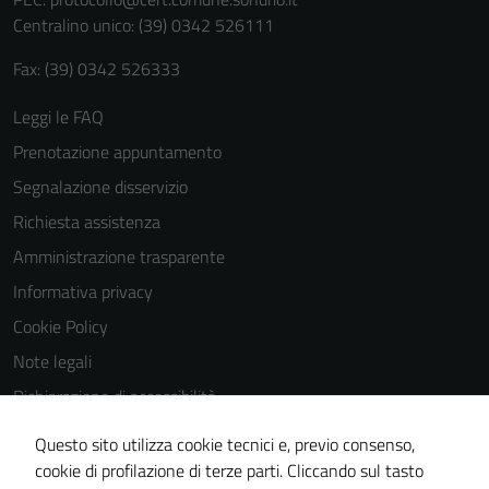
Centralino unico: (39) 0342 526111
Fax: (39) 0342 526333
Leggi le FAQ
Prenotazione appuntamento
Segnalazione disservizio
Richiesta assistenza
Amministrazione trasparente
Informativa privacy
Cookie Policy
Note legali
Dichiarazione di accessibilità
Tecnici
Dichiarazione di accessibilità Servizi
Questo sito utilizza cookie tecnici e, previo consenso,
Questi cookie
Whistleblowing
cookie di profilazione di terze parti. Cliccando sul tasto
sono necessari