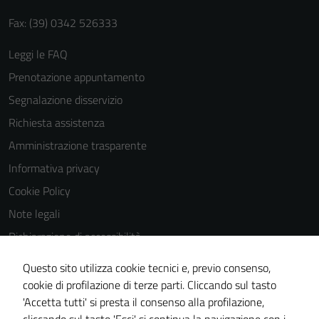
Fax: (39) 0342 526333
Leggi le FAQ
Prenotazione appuntamento
Segnalazione disservizio
Richiesta assistenza
Amministrazione trasparente
Informativa privacy
Cookie Policy
Note legali
Dichiarazione di accessibilità
Dichiarazione di accessibilità Servizi
Questo sito utilizza cookie tecnici e, previo consenso,
Whistleblowing
cookie di profilazione di terze parti. Cliccando sul tasto
'Accetta tutti' si presta il consenso alla profilazione,
Piano di miglioramento del sito