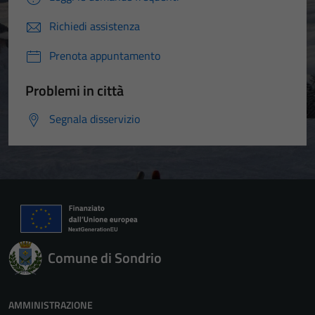
funzionamento
Richiedi assistenza
del sito e non
possono
Prenota appuntamento
essere
disabilitati.
Problemi in città
Questi cookie
non raccolgono
Segnala disservizio
informazioni
personali.
Comune di Sondrio
AMMINISTRAZIONE