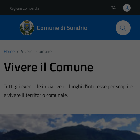
Vai ai contenuti
Vai al footer
ITA
Regione Lombardia
Lingua attiva:
Comune di Sondrio
Home
/
Vivere Il Comune
Vivere il Comune
Tutti gli eventi, le iniziative e i luoghi d’interesse per scoprire
e vivere il territorio comunale.