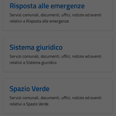
Risposta alle emergenze
Questi cookie
sono necessari
Servizi comunali, documenti, uffici, notizie ed eventi
per il
relativi a Risposta alle emergenze
funzionamento
del sito e non
possono
essere
Sistema giuridico
disabilitati.
Questi cookie
Servizi comunali, documenti, uffici, notizie ed eventi
non raccolgono
relativi a Sistema giuridico
informazioni
personali.
Spazio Verde
Servizi comunali, documenti, uffici, notizie ed eventi
relativi a Spazio Verde