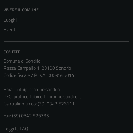
VIVERE IL COMUNE
Luoghi
Tecnici
Eventi
Questi cookie
sono necessari
per il
CONTATTI
funzionamento
Comune di Sondrio
del sito e non
Piazza Campello 1, 23100 Sondrio
possono
Codice fiscale / P. IVA: 00095450144
essere
disabilitati.
Email:
info@comune.sondrio.it
Questi cookie
PEC:
protocollo@cert.comune.sondrio.it
non raccolgono
Centralino unico: (39) 0342 526111
informazioni
personali.
Fax: (39) 0342 526333
Leggi le FAQ