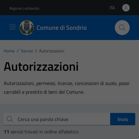
Vai ai contenuti
Vai al footer
ITA
Regione Lombardia
Lingua attiva:
Comune di Sondrio
Home
/
Servizi
/
Autorizzazioni
Autorizzazioni
Autorizzazioni, permessi, licenze, concessioni di suolo, passi
carrabili e prestito di beni del Comune.
Esplora tutti i servizi
Cerca una parola chiave
Invio
11
servizi trovati in ordine alfabetico