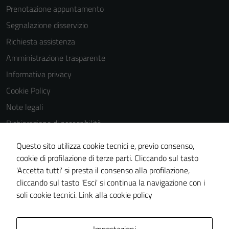
Prenotazione appuntamento
Segnalazione disservizio
Richiesta assistenza
Amministrazione trasparente
Informativa privacy
Cookie Policy
Note legali
Dichiarazione di accessibilità
Dichiarazione di accessibilità Servizi
Questo sito utilizza cookie tecnici e, previo consenso,
Whistleblowing
cookie di profilazione di terze parti. Cliccando sul tasto
'Accetta tutti' si presta il consenso alla profilazione,
Piano di miglioramento del sito
cliccando sul tasto 'Esci' si continua la navigazione con i
Area riservata
soli cookie tecnici.
Link alla cookie policy
Area Privata