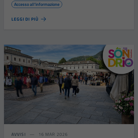
Accesso all'informazione
Tecnici
Questi cookie
LEGGI DI PIÙ
sono necessari
per il
funzionamento
del sito e non
possono
essere
disabilitati.
Questi cookie
non raccolgono
informazioni
personali.
AVVISI
16 MAR 2026