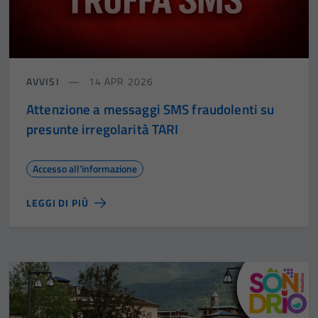
AVVISI
14 APR 2026
Attenzione a messaggi SMS fraudolenti su
presunte irregolarità TARI
Accesso all'informazione
LEGGI DI PIÙ