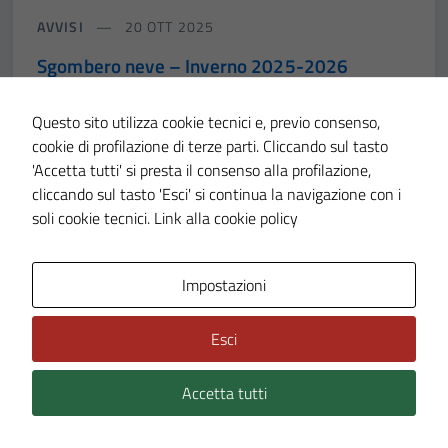
AVVISI
20 OTT 2025
Sgombero neve – Inverno 2025-2026
Questo sito utilizza cookie tecnici e, previo consenso,
Accesso all'informazione
cookie di profilazione di terze parti. Cliccando sul tasto
'Accetta tutti' si presta il consenso alla profilazione,
LEGGI DI PIÙ
cliccando sul tasto 'Esci' si continua la navigazione con i
soli cookie tecnici.
Link alla cookie policy
Impostazioni
Esci
Accetta tutti