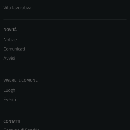
Vita lavorativa
NOVITÀ
Notizie
Comunicati
Avvisi
Tecnici
Questi cookie
sono necessari
VIVERE IL COMUNE
per il
Luoghi
funzionamento
del sito e non
Eventi
possono
essere
disabilitati.
CONTATTI
Questi cookie