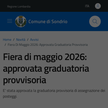
Vai ai contenuti
Vai al footer
ITA
Regione Lombardia
Lingua attiva:
Comune di Sondrio
Home
/
Novità
/
Avvisi
/
Fiera Di Maggio 2026: Approvata Graduatoria Provvisoria
Fiera di maggio 2026:
approvata graduatoria
provvisoria
E' stata approvata la graduatoria provvisoria di assegnazione dei
posteggi.