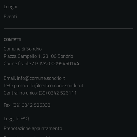
Luoghi
Eventi
Tecnici
Questi cookie
sono necessari
CONTATTI
per il
Comune di Sondrio
funzionamento
Piazza Campello 1, 23100 Sondrio
del sito e non
Codice fiscale / P. IVA: 00095450144
possono
essere
Email:
info@comune.sondrio.it
disabilitati.
PEC:
protocollo@cert.comune.sondrio.it
Questi cookie
Centralino unico: (39) 0342 526111
non raccolgono
informazioni
Fax: (39) 0342 526333
personali.
Leggi le FAQ
Prenotazione appuntamento