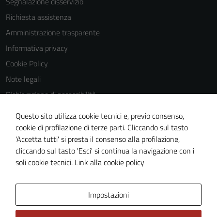
Segnalazione disservizio
Richiesta assistenza
Amministrazione trasparente
Informativa privacy
Cookie Policy
Note legali
Dichiarazione di accessibilità
Dichiarazione di accessibilità Servizi
Questo sito utilizza cookie tecnici e, previo consenso,
Whistleblowing
cookie di profilazione di terze parti. Cliccando sul tasto
'Accetta tutti' si presta il consenso alla profilazione,
Piano di miglioramento del sito
cliccando sul tasto 'Esci' si continua la navigazione con i
Area riservata
soli cookie tecnici.
Link alla cookie policy
Area Privata
Impostazioni