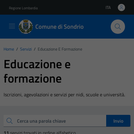
Vai ai contenuti
Vai al footer
ITA
Regione Lombardia
Lingua attiva:
Comune di Sondrio
Home
/
Servizi
/
Educazione E Formazione
Educazione e
formazione
Iscrizioni, agevolazioni e servizi per nidi, scuole e università.
Esplora tutti i servizi
Cerca una parola chiave
Invio
11
servizi trovati in ordine alfabetico