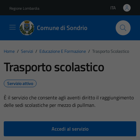
Vai ai contenuti
Vai al footer
ITA
Regione Lombardia
Lingua attiva:
Comune di Sondrio
Home
/
Servizi
/
Educazione E Formazione
/
Trasporto Scolastico
Trasporto scolastico
Servizio attivo
È il servizio che consente agli aventi diritto il raggiungimento
delle sedi scolastiche per mezzo di pullman.
Accedi al servizio