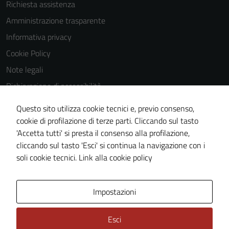
Richiesta assistenza
Amministrazione trasparente
Informativa privacy
Cookie Policy
Note legali
Dichiarazione di accessibilità
Dichiarazione di accessibilità Servizi
Questo sito utilizza cookie tecnici e, previo consenso,
Whistleblowing
cookie di profilazione di terze parti. Cliccando sul tasto
'Accetta tutti' si presta il consenso alla profilazione,
Piano di miglioramento del sito
cliccando sul tasto 'Esci' si continua la navigazione con i
Area riservata
soli cookie tecnici.
Link alla cookie policy
Area Privata
Impostazioni
Esci