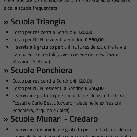
Sono previste tariffe differenziate, in funzione della residenza
e della scuola frequentata.
» Scuola Triangia
Costo per residenti a Sondrio
€ 120,00
Costo per NON residenti a Sondrio
€ 360,00
Il
servizio è gratuito per
: chi ha la residenza oltre le vie
Campoledro e Sertoli (ovvero risiede nelle ex frazioni
Mossini - S. Anna)
» Scuole Ponchiera
Costo per residenti a Sondrio
€ 120,00
Costo per NON residenti a Sondrio
€ 246,00
Il
servizio è gratuito per
: chi ha la residenza oltre le Vie
Fossati e Carlo Besta (ovvero risiede nelle ex frazioni
Ponchiera, Arquino e Colda)
» Scuole Munari - Credaro
Il
servizio è disponibile e gratuito per
: chi ha la residenza
a nord delle vie Campoledro e Sertoli (ovvero risiede nelle