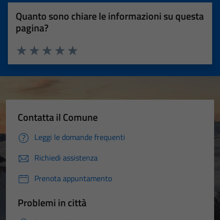
essere
Quanto sono chiare le informazioni su questa
disabilitati.
pagina?
Questi cookie
non raccolgono
informazioni
Valuta 1 stelle su 5
Valuta 2 stelle su 5
Valuta 3 stelle su 5
Valuta 4 stelle su 5
Valuta 5 stelle su 5
personali.
Contatta il Comune
Leggi le domande frequenti
Richiedi assistenza
Prenota appuntamento
Problemi in città