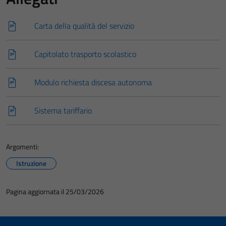
Carta della qualità del servizio
Capitolato trasporto scolastico
Modulo richiesta discesa autonoma
Sistema tariffario
Tecnici
Argomenti:
Questi cookie
Istruzione
sono necessari
per il
Pagina aggiornata il 25/03/2026
funzionamento
del sito e non
possono