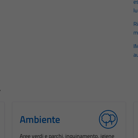
e
l
R
m
I
a
a
Ambiente
Aree verdi e parchi, inquinamento, igiene