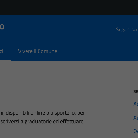
o
Seguici su:
zi
Vivere il Comune
SE
Ac
ni, disponibili online o a sportello, per
Au
scriversi a graduatorie ed effettuare
O