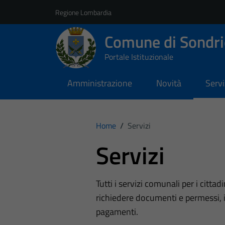
Vai ai contenuti
Vai al footer
Regione Lombardia
Comune di Sondri
Portale Istituzionale
Amministrazione
Novità
Servi
Home
/
Servizi
Servizi
Tutti i servizi comunali per i cittadi
richiedere documenti e permessi, i
pagamenti.