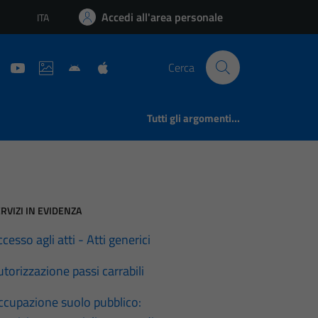
Accedi all'area personale
ITA
Lingua attiva:
Cerca
Tutti gli argomenti...
RVIZI IN EVIDENZA
cesso agli atti - Atti generici
torizzazione passi carrabili
ccupazione suolo pubblico: