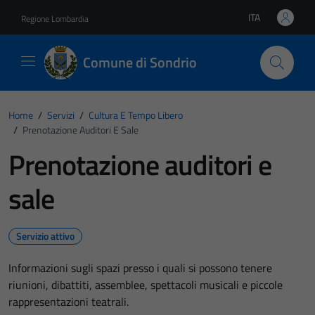
Vai ai contenuti
Vai al footer
ITA
Regione Lombardia
Lingua attiva:
Comune di Sondrio
Home
/
Servizi
/
Cultura E Tempo Libero
/
Prenotazione Auditori E Sale
Prenotazione auditori e
sale
Servizio attivo
Informazioni sugli spazi presso i quali si possono tenere
riunioni, dibattiti, assemblee, spettacoli musicali e piccole
rappresentazioni teatrali.