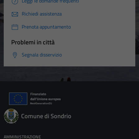
Leggi le domande frequenti
funzionamento
Richiedi assistenza
del sito e non
possono
Prenota appuntamento
essere
disabilitati.
Problemi in città
Questi cookie
non raccolgono
Segnala disservizio
informazioni
personali.
Comune di Sondrio
AMMINISTRAZIONE