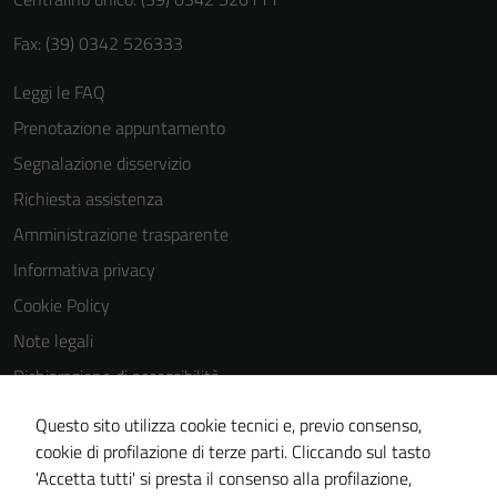
Fax: (39) 0342 526333
Leggi le FAQ
Prenotazione appuntamento
Segnalazione disservizio
Richiesta assistenza
Amministrazione trasparente
Informativa privacy
Cookie Policy
Note legali
Dichiarazione di accessibilità
Dichiarazione di accessibilità Servizi
Questo sito utilizza cookie tecnici e, previo consenso,
Whistleblowing
cookie di profilazione di terze parti. Cliccando sul tasto
'Accetta tutti' si presta il consenso alla profilazione,
Piano di miglioramento del sito