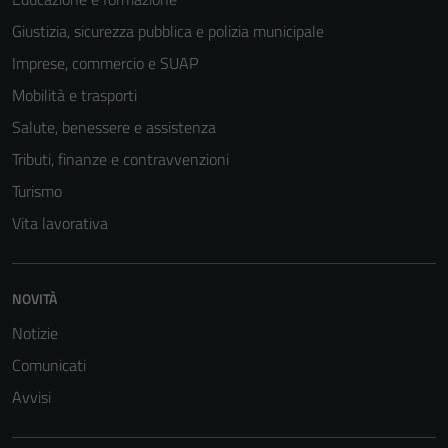
Giustizia, sicurezza pubblica e polizia municipale
Imprese, commercio e SUAP
Mobilità e trasporti
Salute, benessere e assistenza
Tributi, finanze e contravvenzioni
Turismo
Vita lavorativa
NOVITÀ
Tecnici
Notizie
Questi cookie
Comunicati
sono necessari
per il
Avvisi
funzionamento
del sito e non