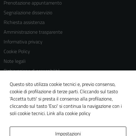
Prenotazione appuntamento
Segnalazione disservizio
Richiesta assistenza
Amministrazione trasparente
Informativa privacy
Cookie Policy
Note legali
Dichiarazione di accessibilità
Dichiarazione di accessibilità Servizi
Questo sito utilizza cookie tecnici e, previo consenso,
Whistleblowing
cookie di profilazione di terze parti. Cliccando sul tasto
'Accetta tutti' si presta il consenso alla profilazione,
Piano di miglioramento del sito
cliccando sul tasto 'Esci' si continua la navigazione con i
Area riservata
soli cookie tecnici.
Link alla cookie policy
Area Privata
Impostazioni