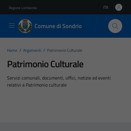
Vai ai contenuti
Vai al footer
ITA
Regione Lombardia
Lingua attiva:
Comune di Sondrio
Home
/
Argomenti
/
Patrimonio Culturale
Patrimonio Culturale
Dettagli dell'argomento
Servizi comunali, documenti, uffici, notizie ed eventi
relativi a Patrimonio culturale