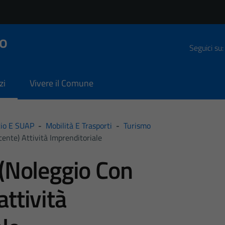
o
Seguici su:
zi
Vivere il Comune
io E SUAP
-
Mobilità E Trasporti
-
Turismo
ente) Attività Imprenditoriale
 (Noleggio Con
ttività