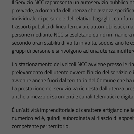
Il Servizio NCC rappresenta un autoservizio pubblico non
provvede, a domanda dell’utenza che avanza specifica ri
individuale di persone e del relativo bagaglio, con fun
trasporti pubblici di linea ferroviari, automobilistici, mar
persone mediante NCC si espletano quindi in maniera no
secondo orari stabiliti di volta in volta, soddisfano le e
gruppi di persone e si rivolgono ad una utenza indiffer
Lo stazionamento dei veicoli NCC avviene presso le ri
prelevamento dell'utente ovvero l'inizio del servizio e
avvenire anche fuori dal territorio del Comune che ha ri
La prestazione del servizio va richiesta dall’utenza pre
anche a mezzo di strumenti e canali telematici e digital
È un’attività imprenditoriale di carattere artigiano nel
numerico ed è, quindi, subordinata al rilascio di appo
competente per territorio.