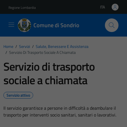
Vai ai contenuti
Vai al footer
ITA
Regione Lombardia
Lingua attiva:
Comune di Sondrio
Home
/
Servizi
/
Salute, Benessere E Assistenza
/
Servizio Di Trasporto Sociale A Chiamata
Servizio di trasporto
sociale a chiamata
Servizio attivo
Il servizio garantisce a persone in difficoltà a deambulare il
trasporto per interventi socio sanitari, sanitari o lavorativi.