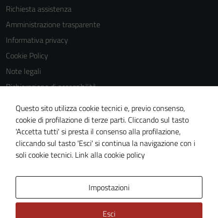
Richiesta assistenza
Amministrazione trasparente
Informativa privacy
Cookie Policy
Note legali
Dichiarazione di accessibilità
Dichiarazione di accessibilità Servizi
Questo sito utilizza cookie tecnici e, previo consenso,
Whistleblowing
cookie di profilazione di terze parti. Cliccando sul tasto
'Accetta tutti' si presta il consenso alla profilazione,
Piano di miglioramento del sito
cliccando sul tasto 'Esci' si continua la navigazione con i
Area riservata
soli cookie tecnici.
Link alla cookie policy
Area Privata
Impostazioni
Esci