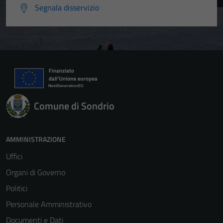
Segnala disservizio
Comune di Sondrio
AMMINISTRAZIONE
Tecnici
Uffici
Questi cookie
sono necessari
Organi di Governo
per il
Politici
funzionamento
Personale Amministrativo
del sito e non
possono
Documenti e Dati