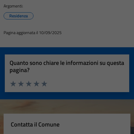
Argomenti:
funzionamento
del sito e non
Residenza
possono
essere
Pagina aggiornata il 10/09/2025
disabilitati.
Questi cookie
non raccolgono
informazioni
Quanto sono chiare le informazioni su questa
personali.
pagina?
Valuta 1 stelle su 5
Valuta 2 stelle su 5
Valuta 3 stelle su 5
Valuta 4 stelle su 5
Valuta 5 stelle su 5
Contatta il Comune