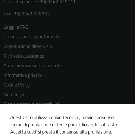
Centralino unico: (39) 0342 526111
Fax: (39) 0342 526333
Leggi le FAQ
Prenotazione appuntamento
Segnalazione disservizio
Richiesta assistenza
Amministrazione trasparente
Informativa privacy
Cookie Policy
Note legali
Dichiarazione di accessibilità
Dichiarazione di accessibilità Servizi
Questo sito utilizza cookie tecnici e, previo consenso,
Whistleblowing
cookie di profilazione di terze parti. Cliccando sul tasto
'Accetta tutti' si presta il consenso alla profilazione,
Piano di miglioramento del sito