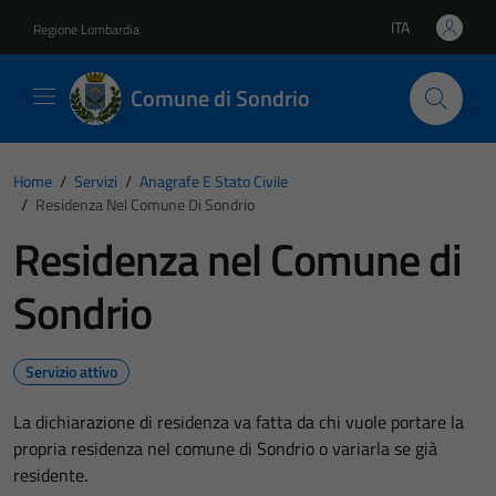
Vai ai contenuti
Vai al footer
ITA
Regione Lombardia
Lingua attiva:
Comune di Sondrio
Home
/
Servizi
/
Anagrafe E Stato Civile
/
Residenza Nel Comune Di Sondrio
Residenza nel Comune di
Sondrio
Servizio attivo
La dichiarazione di residenza va fatta da chi vuole portare la
propria residenza nel comune di Sondrio o variarla se già
residente.