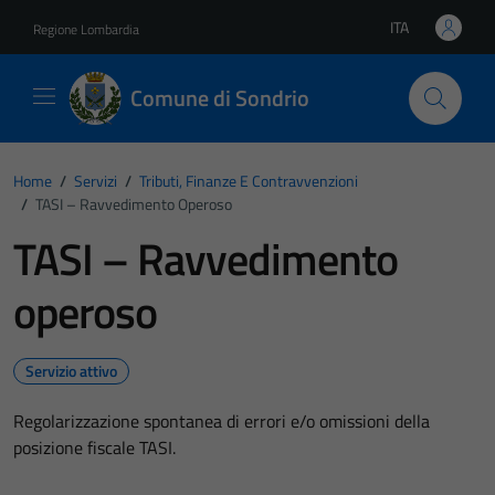
Vai ai contenuti
Vai al footer
ITA
Regione Lombardia
Lingua attiva:
Comune di Sondrio
Home
/
Servizi
/
Tributi, Finanze E Contravvenzioni
/
TASI – Ravvedimento Operoso
TASI – Ravvedimento
operoso
Servizio attivo
Regolarizzazione spontanea di errori e/o omissioni della
posizione fiscale TASI.