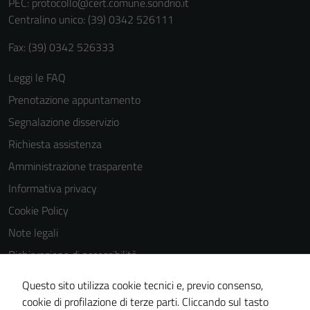
PEC:
protocollo@cert.comune.sondrio.it
Centralino unico: (39) 0342 526111
Fax: (39) 0342 526333
Leggi le FAQ
Prenotazione appuntamento
Segnalazione disservizio
Richiesta assistenza
Amministrazione trasparente
Informativa privacy
Cookie Policy
Note legali
Dichiarazione di accessibilità
Dichiarazione di accessibilità Servizi
Questo sito utilizza cookie tecnici e, previo consenso,
Whistleblowing
cookie di profilazione di terze parti. Cliccando sul tasto