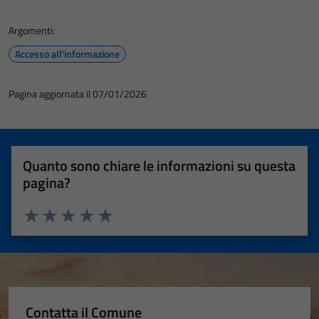
Argomenti:
Accesso all'informazione
Pagina aggiornata il 07/01/2026
Tecnici
Questi cookie
sono necessari
Quanto sono chiare le informazioni su questa
per il
pagina?
funzionamento
del sito e non
possono
Valuta 1 stelle su 5
Valuta 2 stelle su 5
Valuta 3 stelle su 5
Valuta 4 stelle su 5
Valuta 5 stelle su 5
essere
disabilitati.
Questi cookie
non raccolgono
informazioni
Contatta il Comune