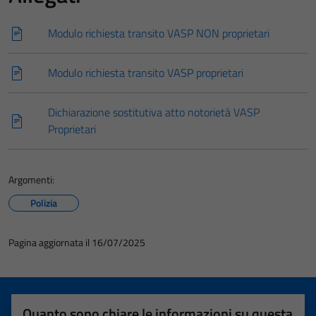
Tecnici
Modulo richiesta transito VASP NON proprietari
Questi cookie
sono necessari
Modulo richiesta transito VASP proprietari
per il
funzionamento
Dichiarazione sostitutiva atto notorietà VASP
del sito e non
Proprietari
possono
essere
disabilitati.
Argomenti:
Questi cookie
non raccolgono
Polizia
informazioni
personali.
Pagina aggiornata il 16/07/2025
Quanto sono chiare le informazioni su questa