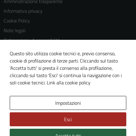
Amministrazione trasparente
Informativa privacy
Cookie Policy
Note legali
Dichiarazione di accessibilità
Dichiarazione di accessibilità Servizi
Questo sito utilizza cookie tecnici e, previo consenso,
Whistleblowing
cookie di profilazione di terze parti. Cliccando sul tasto
'Accetta tutti' si presta il consenso alla profilazione,
Piano di miglioramento del sito
cliccando sul tasto 'Esci' si continua la navigazione con i
Area riservata
soli cookie tecnici.
Link alla cookie policy
Area Privata
Impostazioni
Esci
Accetta tutti