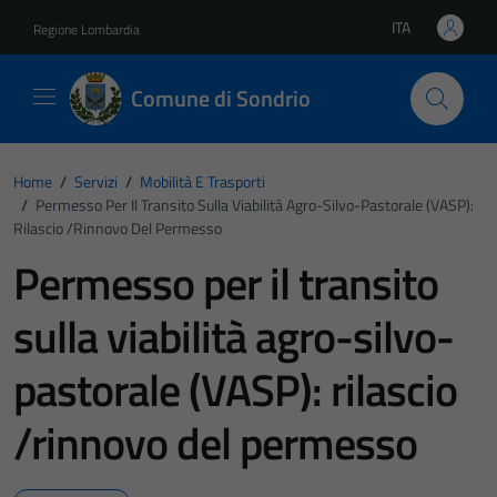
Vai ai contenuti
Vai al footer
ITA
Regione Lombardia
Lingua attiva:
Comune di Sondrio
Home
/
Servizi
/
Mobilità E Trasporti
/
Permesso Per Il Transito Sulla Viabilità Agro-Silvo-Pastorale (VASP):
Rilascio /rinnovo Del Permesso
Permesso per il transito
sulla viabilità agro-silvo-
pastorale (VASP): rilascio
/rinnovo del permesso