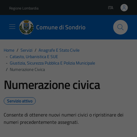
Vai ai contenuti
Vai al footer
ITA
Regione Lombardia
Lingua attiva:
Comune di Sondrio
Home
/
Servizi
/
Anagrafe E Stato Civile
-
Catasto, Urbanistica E SUE
-
Giustizia, Sicurezza Pubblica E Polizia Municipale
/
Numerazione Civica
Numerazione civica
Servizio attivo
Consente di ottenere nuovi numeri civici o ripristinare dei
numeri precedentemente assegnati.