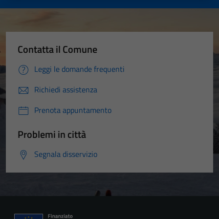
Contatta il Comune
Leggi le domande frequenti
Richiedi assistenza
Tecnici
Prenota appuntamento
Questi cookie
sono necessari
Problemi in città
per il
Segnala disservizio
funzionamento
del sito e non
possono
essere
disabilitati.
Questi cookie