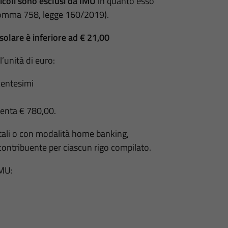
icoli sono esclusi da IMU
in quanto esso
 comma 758, legge 160/2019).
solare è inferiore ad € 21,00
’unità di euro:
 centesimi
enta € 780,00.
stali o con modalità home banking,
contribuente per ciascun rigo compilato.
IMU: