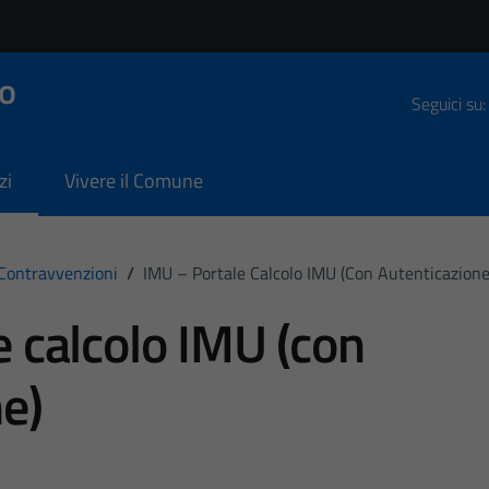
o
Seguici su:
zi
Vivere il Comune
 Contravvenzioni
/
IMU – Portale Calcolo IMU (con Autenticazione
 calcolo IMU (con
e)