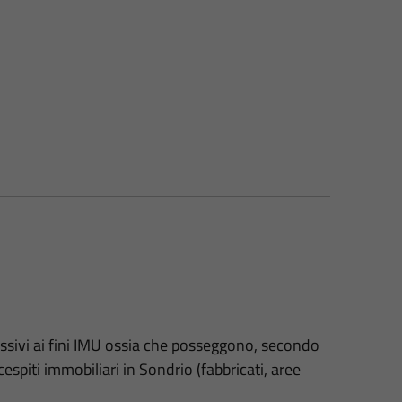
passivi ai fini IMU ossia che posseggono, secondo
cespiti immobiliari in Sondrio (fabbricati, aree