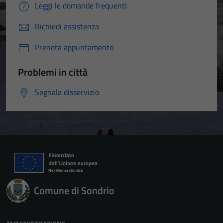
per il
Leggi le domande frequenti
funzionamento
del sito e non
Richiedi assistenza
possono
Prenota appuntamento
essere
disabilitati.
Problemi in città
Questi cookie
non raccolgono
Segnala disservizio
informazioni
personali.
Comune di Sondrio