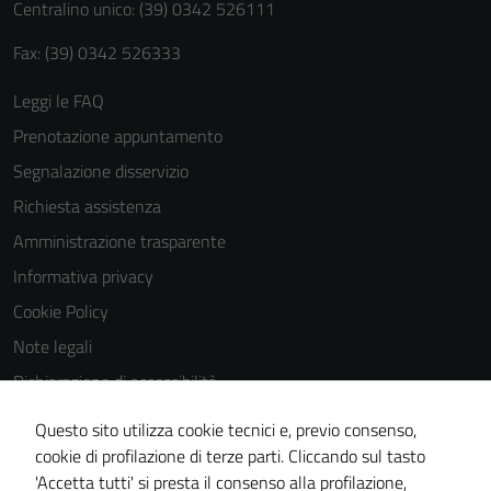
Centralino unico: (39) 0342 526111
Fax: (39) 0342 526333
Leggi le FAQ
Prenotazione appuntamento
Segnalazione disservizio
Richiesta assistenza
Amministrazione trasparente
Informativa privacy
Cookie Policy
Note legali
Dichiarazione di accessibilità
Dichiarazione di accessibilità Servizi
Questo sito utilizza cookie tecnici e, previo consenso,
Whistleblowing
cookie di profilazione di terze parti. Cliccando sul tasto
'Accetta tutti' si presta il consenso alla profilazione,
Piano di miglioramento del sito