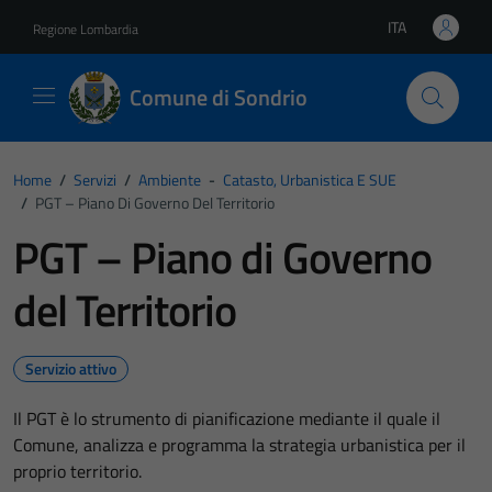
Vai ai contenuti
Vai al footer
ITA
Regione Lombardia
Lingua attiva:
Comune di Sondrio
Home
/
Servizi
/
Ambiente
-
Catasto, Urbanistica E SUE
/
PGT – Piano Di Governo Del Territorio
PGT – Piano di Governo
del Territorio
Servizio attivo
Il PGT è lo strumento di pianificazione mediante il quale il
Comune, analizza e programma la strategia urbanistica per il
proprio territorio.