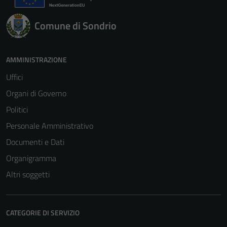
Comune di Sondrio
AMMINISTRAZIONE
Uffici
Organi di Governo
Tecnici
Politici
Questi cookie
Personale Amministrativo
sono necessari
Documenti e Dati
per il
funzionamento
Organigramma
del sito e non
Altri soggetti
possono
essere
disabilitati.
CATEGORIE DI SERVIZIO
Questi cookie