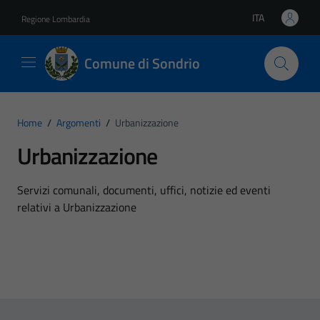
Vai ai contenuti
Vai al footer
ITA
Regione Lombardia
Lingua attiva:
Comune di Sondrio
Home
/
Argomenti
/
Urbanizzazione
Urbanizzazione
Dettagli dell'argomento
Servizi comunali, documenti, uffici, notizie ed eventi
relativi a Urbanizzazione