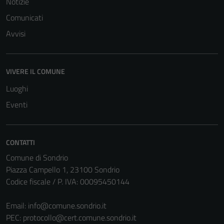
Notizie
per il
funzionamento
Comunicati
del sito e non
Avvisi
possono
essere
disabilitati.
VIVERE IL COMUNE
Questi cookie
non raccolgono
Luoghi
informazioni
Eventi
personali.
CONTATTI
Comune di Sondrio
Piazza Campello 1, 23100 Sondrio
Codice fiscale / P. IVA: 00095450144
Email:
info@comune.sondrio.it
PEC:
protocollo@cert.comune.sondrio.it