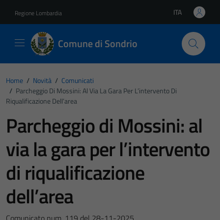
Vai ai contenuti
Vai al footer
ITA
Regione Lombardia
Lingua attiva:
Comune di Sondrio
Home
/
Novità
/
Comunicati
/
Parcheggio Di Mossini: Al Via La Gara Per L’intervento Di
Riqualificazione Dell’area
Parcheggio di Mossini: al
via la gara per l’intervento
di riqualificazione
dell’area
Comunicato num. 119 del 28-11-2025