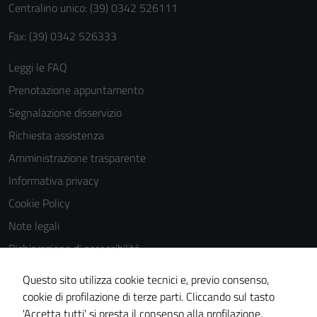
Centralino unico: (39) 0342 526111
Fax: (39) 0342 526333
Leggi le FAQ
Prenotazione appuntamento
Segnalazione disservizio
Richiesta assistenza
Amministrazione trasparente
Informativa privacy
Cookie Policy
Note legali
Dichiarazione di accessibilità
Dichiarazione di accessibilità Servizi
Questo sito utilizza cookie tecnici e, previo consenso,
Whistleblowing
cookie di profilazione di terze parti. Cliccando sul tasto
'Accetta tutti' si presta il consenso alla profilazione,
Piano di miglioramento del sito