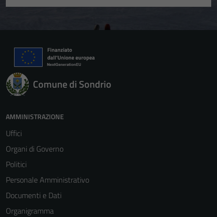
Comune di Sondrio
AMMINISTRAZIONE
Tecnici
Uffici
Questi cookie
Organi di Governo
sono necessari
Politici
per il
funzionamento
Personale Amministrativo
del sito e non
Documenti e Dati
possono
Organigramma
essere