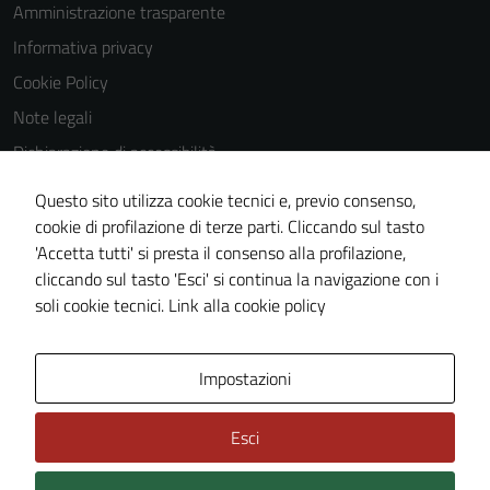
Amministrazione trasparente
Informativa privacy
Cookie Policy
Note legali
Dichiarazione di accessibilità
Dichiarazione di accessibilità Servizi
Questo sito utilizza cookie tecnici e, previo consenso,
Whistleblowing
cookie di profilazione di terze parti. Cliccando sul tasto
'Accetta tutti' si presta il consenso alla profilazione,
Piano di miglioramento del sito
cliccando sul tasto 'Esci' si continua la navigazione con i
Area riservata
soli cookie tecnici.
Link alla cookie policy
Area Privata
Impostazioni
Esci