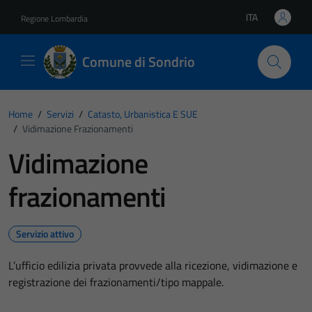
Vai ai contenuti
Vai al footer
ITA
Regione Lombardia
Lingua attiva:
Comune di Sondrio
Home
/
Servizi
/
Catasto, Urbanistica E SUE
/
Vidimazione Frazionamenti
Vidimazione
frazionamenti
Servizio attivo
L’ufficio edilizia privata provvede alla ricezione, vidimazione e
registrazione dei frazionamenti/tipo mappale.