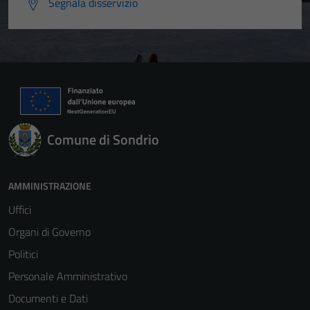
Segnala disservizio
Tecnici
Questi cookie
sono necessari
per il
funzionamento
del sito e non
Comune di Sondrio
possono
essere
disabilitati.
AMMINISTRAZIONE
Questi cookie
Uffici
non raccolgono
informazioni
Organi di Governo
personali.
Politici
Personale Amministrativo
Documenti e Dati