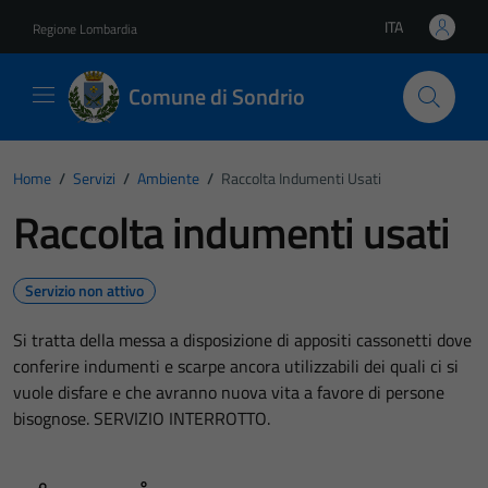
Vai ai contenuti
Vai al footer
ITA
Regione Lombardia
Lingua attiva:
Comune di Sondrio
Home
/
Servizi
/
Ambiente
/
Raccolta Indumenti Usati
Raccolta indumenti usati
Servizio non attivo
Si tratta della messa a disposizione di appositi cassonetti dove
conferire indumenti e scarpe ancora utilizzabili dei quali ci si
vuole disfare e che avranno nuova vita a favore di persone
bisognose. SERVIZIO INTERROTTO.