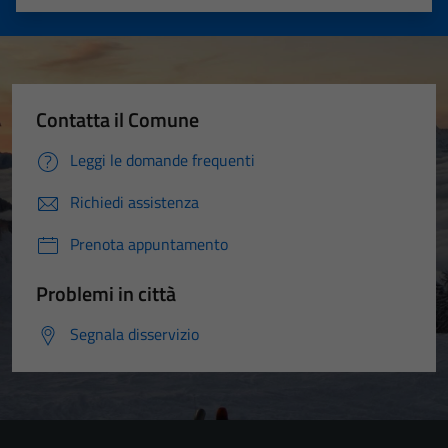
Tecnici
Valuta 1 stelle su 5
Valuta 2 stelle su 5
Valuta 3 stelle su 5
Valuta 4 stelle su 5
Valuta 5 stelle su 5
Questi cookie
sono necessari
per il
funzionamento
Contatta il Comune
del sito e non
possono
Leggi le domande frequenti
essere
disabilitati.
Richiedi assistenza
Questi cookie
Prenota appuntamento
non raccolgono
informazioni
Problemi in città
personali.
Segnala disservizio