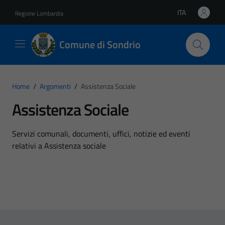
Vai ai contenuti
Vai al footer
ITA
Regione Lombardia
Lingua attiva:
Comune di Sondrio
Home
/
Argomenti
/
Assistenza Sociale
Assistenza Sociale
Dettagli dell'argomento
Servizi comunali, documenti, uffici, notizie ed eventi
relativi a Assistenza sociale