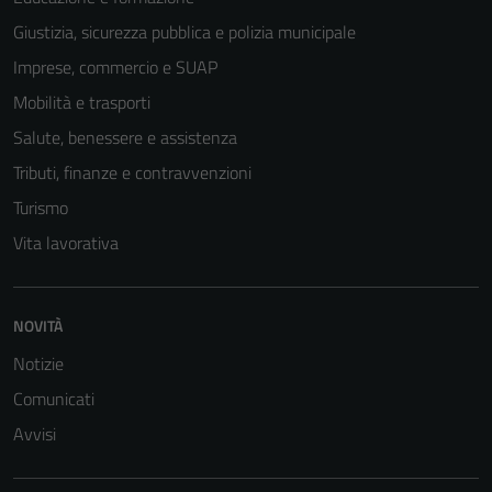
Giustizia, sicurezza pubblica e polizia municipale
Imprese, commercio e SUAP
Mobilità e trasporti
Tecnici
Questi cookie
Salute, benessere e assistenza
sono necessari
Tributi, finanze e contravvenzioni
per il
Turismo
funzionamento
del sito e non
Vita lavorativa
possono
essere
disabilitati.
NOVITÀ
Questi cookie
Notizie
non raccolgono
informazioni
Comunicati
personali.
Avvisi