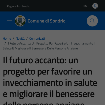
Vai ai contenuti
Vai al footer
ITA
Regione Lombardia
Lingua attiva:
Comune di Sondrio
Home
/
Novità
/
Comunicati
/
Il Futuro Accanto: Un Progetto Per Favorire Un Invecchiamento In
Salute E Migliorare Il Benessere Delle Persone Anziane
Il futuro accanto: un
progetto per favorire un
invecchiamento in salute
e migliorare il benessere
delle persone anziane