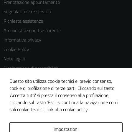
Prenotazione appuntamento
Segnalazione disservizio
Richiesta assistenza
Amministrazione trasparente
Informativa privacy
Cookie Policy
Note legali
Dichiarazione di accessibilità
Dichiarazione di accessibilità Servizi
Questo sito utilizza cookie tecnici e, previo consenso,
Whistleblowing
cookie di profilazione di terze parti. Cliccando sul tasto
'Accetta tutti' si presta il consenso alla profilazione,
Piano di miglioramento del sito
cliccando sul tasto 'Esci' si continua la navigazione con i
Area riservata
soli cookie tecnici.
Link alla cookie policy
Area Privata
Impostazioni