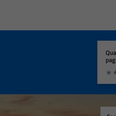
Qua
pag
Valut
Va