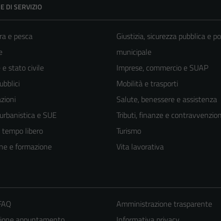
E DI SERVIZIO
ra e pesca
Giustizia, sicurezza pubblica e po
e
municipale
e stato civile
Imprese, commercio e SUAP
ubblici
Mobilità e trasporti
zioni
Salute, benessere e assistenza
 urbanistica e SUE
Tributi, finanze e contravvenzion
e tempo libero
Turismo
ne e formazione
Vita lavorativa
Tecnici
 FAQ
Amministrazione trasparente
Questi cookie
zione appuntamento
Informativa privacy