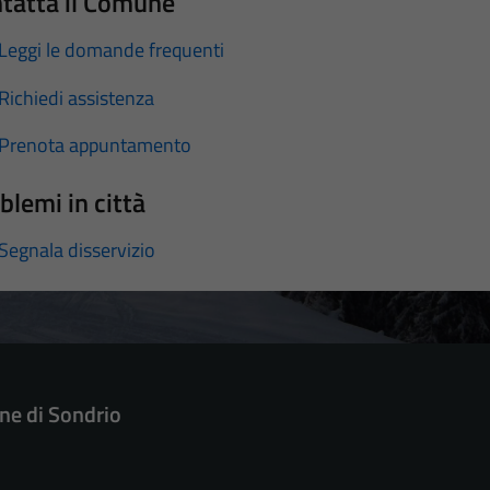
tatta il Comune
Leggi le domande frequenti
Richiedi assistenza
Prenota appuntamento
blemi in città
Segnala disservizio
e di Sondrio