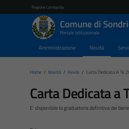
Vai ai contenuti
Vai al footer
Regione Lombardia
Comune di Sondri
Portale Istituzionale
Amministrazione
Novità
Servi
Home
/
Novità
/
Avvisi
/
Carta Dedicata A Te 
Carta Dedicata a 
E' disponibile la graduatoria definitiva dei ben