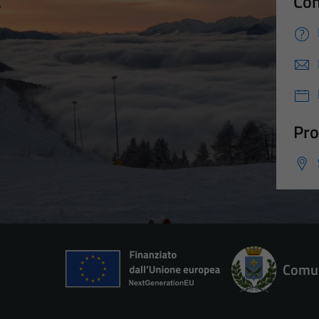
Con
Pro
Comun