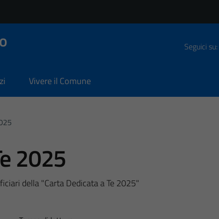
o
Seguici su:
zi
Vivere il Comune
2025
Te 2025
eficiari della "Carta Dedicata a Te 2025"