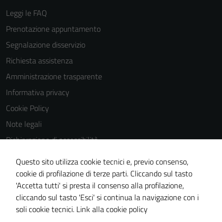
Leggi le FAQ
Prenotazione appuntamento
Segnalazione disservizio
Richiesta assistenza
Amministrazione trasparente
Informativa privacy
Cookie Policy
Note legali
Dichiarazione di accessibilità
Dichiarazione di accessibilità Servizi
Questo sito utilizza cookie tecnici e, previo consenso,
Whistleblowing
cookie di profilazione di terze parti. Cliccando sul tasto
'Accetta tutti' si presta il consenso alla profilazione,
Piano di miglioramento del sito
cliccando sul tasto 'Esci' si continua la navigazione con i
Area riservata
soli cookie tecnici.
Link alla cookie policy