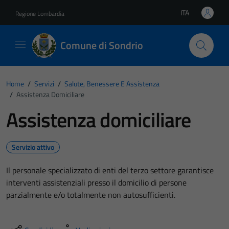
Vai ai contenuti
Vai al footer
ITA
Regione Lombardia
Lingua attiva:
Comune di Sondrio
Home
/
Servizi
/
Salute, Benessere E Assistenza
/
Assistenza Domiciliare
Assistenza domiciliare
Servizio attivo
Il personale specializzato di enti del terzo settore garantisce
interventi assistenziali presso il domicilio di persone
parzialmente e/o totalmente non autosufficienti.