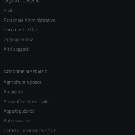
Organi di Governo
Politici
Personale Amministrativo
Documenti e Dati
Tecnici
Organigramma
Questi cookie
Altri soggetti
sono necessari
per il
funzionamento
CATEGORIE DI SERVIZIO
del sito e non
possono
Agricoltura e pesca
essere
Ambiente
disabilitati.
Anagrafe e stato civile
Questi cookie
non raccolgono
Appalti pubblici
informazioni
Autorizzazioni
personali.
Catasto, urbanistica e SUE