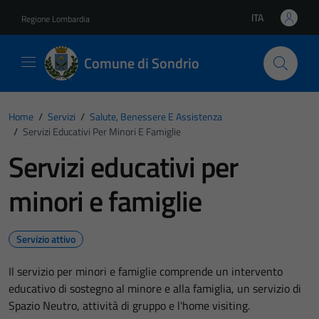
Vai ai contenuti
Vai al footer
ITA
Regione Lombardia
Lingua attiva:
Comune di Sondrio
Home
/
Servizi
/
Salute, Benessere E Assistenza
/
Servizi Educativi Per Minori E Famiglie
Servizi educativi per
minori e famiglie
Servizio attivo
Il servizio per minori e famiglie comprende un intervento
educativo di sostegno al minore e alla famiglia, un servizio di
Spazio Neutro, attività di gruppo e l'home visiting.