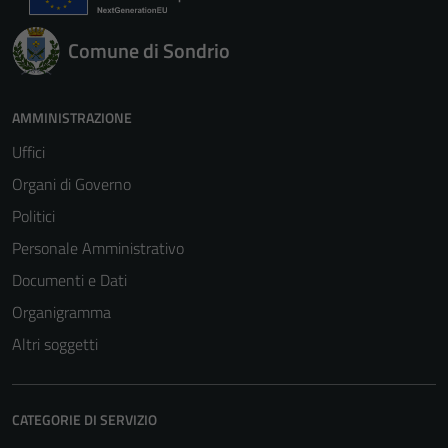
Questi cookie
sono necessari
Comune di Sondrio
per il
funzionamento
del sito e non
AMMINISTRAZIONE
possono
Uffici
essere
disabilitati.
Organi di Governo
Questi cookie
Politici
non raccolgono
Personale Amministrativo
informazioni
personali.
Documenti e Dati
Organigramma
Altri soggetti
CATEGORIE DI SERVIZIO