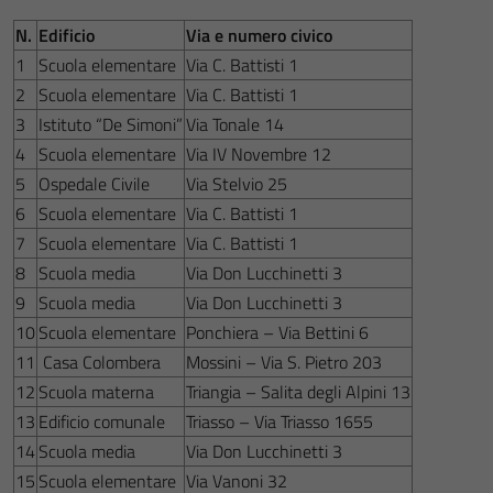
N.
Edificio
Via e numero civico
1
Scuola elementare
Via C. Battisti 1
2
Scuola elementare
Via C. Battisti 1
3
Istituto “De Simoni”
Via Tonale 14
4
Scuola elementare
Via IV Novembre 12
5
Ospedale Civile
Via Stelvio 25
6
Scuola elementare
Via C. Battisti 1
7
Scuola elementare
Via C. Battisti 1
8
Scuola media
Via Don Lucchinetti 3
9
Scuola media
Via Don Lucchinetti 3
10
Scuola elementare
Ponchiera – Via Bettini 6
11
Casa Colombera
Mossini – Via S. Pietro 203
12
Scuola materna
Triangia – Salita degli Alpini 13
13
Edificio comunale
Triasso – Via Triasso 1655
14
Scuola media
Via Don Lucchinetti 3
15
Scuola elementare
Via Vanoni 32