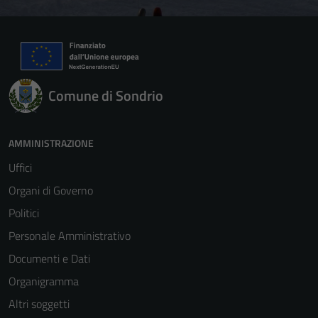
Comune di Sondrio
AMMINISTRAZIONE
Uffici
Tecnici
Organi di Governo
Questi cookie
Politici
sono necessari
per il
Personale Amministrativo
funzionamento
Documenti e Dati
del sito e non
Organigramma
possono
essere
Altri soggetti
disabilitati.