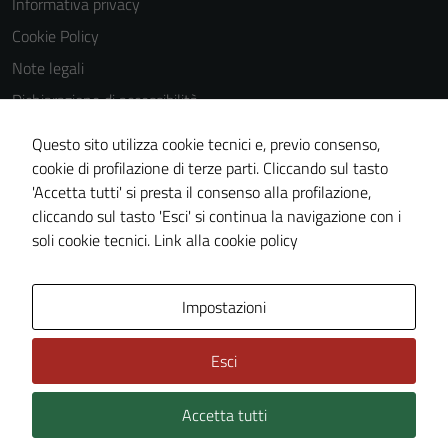
Informativa privacy
Cookie Policy
Note legali
Dichiarazione di accessibilità
Dichiarazione di accessibilità Servizi
Questo sito utilizza cookie tecnici e, previo consenso,
Whistleblowing
cookie di profilazione di terze parti. Cliccando sul tasto
'Accetta tutti' si presta il consenso alla profilazione,
Piano di miglioramento del sito
cliccando sul tasto 'Esci' si continua la navigazione con i
Area riservata
soli cookie tecnici.
Link alla cookie policy
Area Privata
Impostazioni
Esci
Accetta tutti
Credits: ©
Technical Design s.r.l.