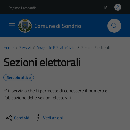
Vai ai contenuti
Vai al footer
ITA
Regione Lombardia
Lingua attiva:
Comune di Sondrio
Home
/
Servizi
/
Anagrafe E Stato Civile
/
Sezioni Elettorali
Sezioni elettorali
Servizio attivo
E’ il servizio che ti permette di conoscere il numero e
l’ubicazione delle sezioni elettorali.
Condividi
Vedi azioni