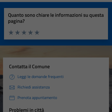
Quanto sono chiare le informazioni su questa
pagina?
Valuta 1 stelle su 5
Valuta 2 stelle su 5
Valuta 3 stelle su 5
Valuta 4 stelle su 5
Valuta 5 stelle su 5
Contatta il Comune
Tecnici
Leggi le domande frequenti
Questi cookie
Richiedi assistenza
sono necessari
per il
Prenota appuntamento
funzionamento
del sito e non
Problemi in città
possono