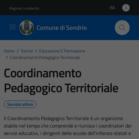
Vai ai contenuti
Vai al footer
ITA
Regione Lombardia
Lingua attiva:
Comune di Sondrio
Home
/
Servizi
/
Educazione E Formazione
/
Coordinamento Pedagogico Territoriale
Coordinamento
Pedagogico Territoriale
Servizio attivo
Il Coordinamento Pedagogico Territoriale è un organismo
stabile nel tempo che comprende e riunisce i coordinatori dei
servizi educativi, i dirigenti delle scuole dell’infanzia statali e