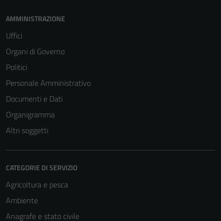
per il
AMMINISTRAZIONE
funzionamento
del sito e non
Uffici
possono
Organi di Governo
essere
Politici
disabilitati.
Questi cookie
Personale Amministrativo
non raccolgono
Documenti e Dati
informazioni
Organigramma
personali.
Altri soggetti
CATEGORIE DI SERVIZIO
Agricoltura e pesca
Ambiente
Anagrafe e stato civile