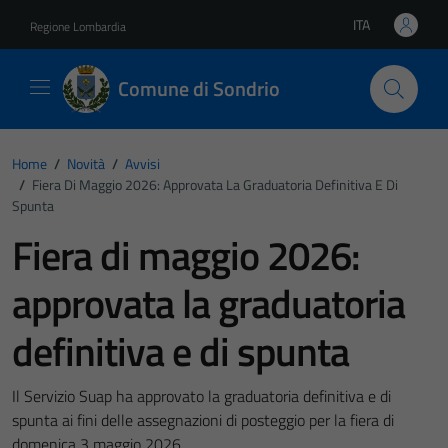
Vai ai contenuti
Vai al footer
ITA
Regione Lombardia
Lingua attiva:
Comune di Sondrio
Home
/
Novità
/
Avvisi
/
Fiera Di Maggio 2026: Approvata La Graduatoria Definitiva E Di
Spunta
Fiera di maggio 2026:
approvata la graduatoria
definitiva e di spunta
Il Servizio Suap ha approvato la graduatoria definitiva e di
spunta ai fini delle assegnazioni di posteggio per la fiera di
domenica 3 maggio 2026.