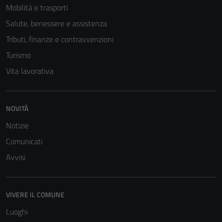
Mobilità e trasporti
Salute, benessere e assistenza
Tributi, finanze e contravvenzioni
Turismo
Vita lavorativa
NOVITÀ
Notizie
Tecnici
Comunicati
Questi cookie
Avvisi
sono necessari
per il
funzionamento
VIVERE IL COMUNE
del sito e non
possono
Luoghi
essere