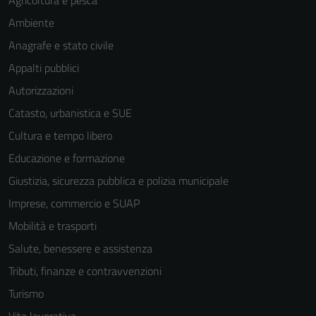
Agricoltura e pesca
Ambiente
Anagrafe e stato civile
Appalti pubblici
Autorizzazioni
Catasto, urbanistica e SUE
Cultura e tempo libero
Tecnici
Educazione e formazione
Questi cookie
Giustizia, sicurezza pubblica e polizia municipale
sono necessari
per il
Imprese, commercio e SUAP
funzionamento
Mobilità e trasporti
del sito e non
Salute, benessere e assistenza
possono
essere
Tributi, finanze e contravvenzioni
disabilitati.
Turismo
Questi cookie