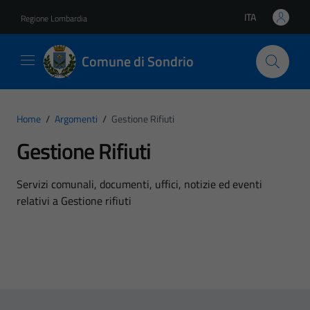
Vai ai contenuti
Vai al footer
ITA
Regione Lombardia
Lingua attiva:
Comune di Sondrio
Home
/
Argomenti
/
Gestione Rifiuti
Gestione Rifiuti
Dettagli dell'argomento
Servizi comunali, documenti, uffici, notizie ed eventi
relativi a Gestione rifiuti