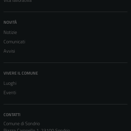
Vita lavorativa
non raccolgono
informazioni
personali.
NOVITÀ
Notizie
Comunicati
Avvisi
VIVERE IL COMUNE
Luoghi
Eventi
CONTATTI
Comune di Sondrio
Piazza Campello 1, 23100 Sondrio