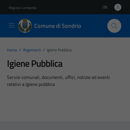
Vai ai contenuti
Vai al footer
ITA
Regione Lombardia
Lingua attiva:
Comune di Sondrio
Home
/
Argomenti
/
Igiene Pubblica
Igiene Pubblica
Dettagli dell'argomento
Servizi comunali, documenti, uffici, notizie ed eventi
relativi a Igiene pubblica