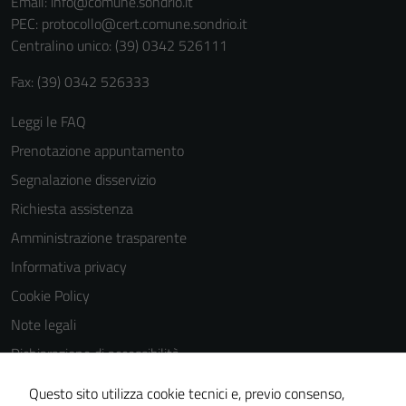
Email:
info@comune.sondrio.it
per il
PEC:
protocollo@cert.comune.sondrio.it
funzionamento
Centralino unico: (39) 0342 526111
del sito e non
Fax: (39) 0342 526333
possono
essere
Leggi le FAQ
disabilitati.
Prenotazione appuntamento
Questi cookie
non raccolgono
Segnalazione disservizio
informazioni
Richiesta assistenza
personali.
Amministrazione trasparente
Informativa privacy
Cookie Policy
Note legali
Dichiarazione di accessibilità
Dichiarazione di accessibilità Servizi
Questo sito utilizza cookie tecnici e, previo consenso,