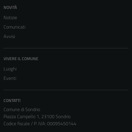
NOVITÀ
Notizie
Comunicati
Avvisi
Tecnici
VIVERE IL COMUNE
Questi cookie
sono necessari
Luoghi
per il
Eventi
funzionamento
del sito e non
possono
CONTATTI
essere
Comune di Sondrio
disabilitati.
Piazza Campello 1, 23100 Sondrio
Questi cookie
Codice fiscale / P. IVA: 00095450144
non raccolgono
informazioni