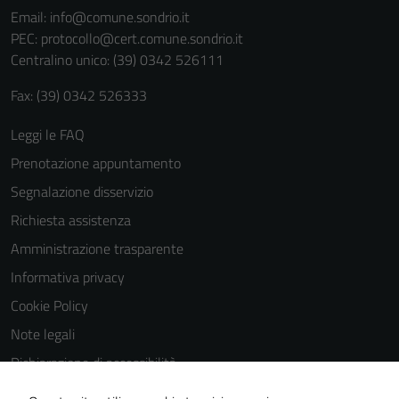
Email:
info@comune.sondrio.it
personali.
PEC:
protocollo@cert.comune.sondrio.it
Centralino unico: (39) 0342 526111
Fax: (39) 0342 526333
Leggi le FAQ
Prenotazione appuntamento
Segnalazione disservizio
Richiesta assistenza
Amministrazione trasparente
Informativa privacy
Cookie Policy
Note legali
Dichiarazione di accessibilità
Dichiarazione di accessibilità Servizi