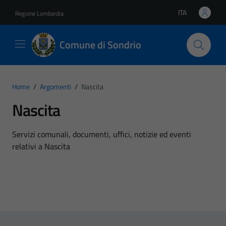
Vai ai contenuti
Vai al footer
ITA
Regione Lombardia
Lingua attiva:
Comune di Sondrio
Home
/
Argomenti
/
Nascita
Nascita
Dettagli dell'argomento
Servizi comunali, documenti, uffici, notizie ed eventi
relativi a Nascita