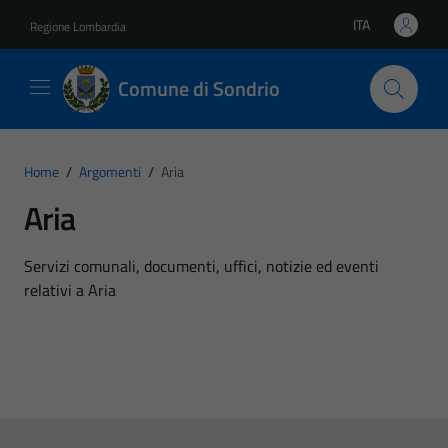
Vai ai contenuti
Vai al footer
ITA
Regione Lombardia
Lingua attiva:
Comune di Sondrio
Home
/
Argomenti
/
Aria
Aria
Dettagli dell'argomento
Servizi comunali, documenti, uffici, notizie ed eventi
relativi a Aria