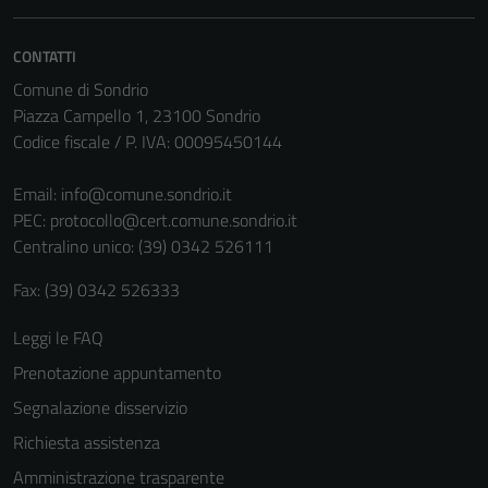
CONTATTI
Comune di Sondrio
Piazza Campello 1, 23100 Sondrio
Codice fiscale / P. IVA: 00095450144
Email:
info@comune.sondrio.it
PEC:
protocollo@cert.comune.sondrio.it
Centralino unico: (39) 0342 526111
Tecnici
Fax: (39) 0342 526333
Questi cookie
Leggi le FAQ
sono necessari
per il
Prenotazione appuntamento
funzionamento
Segnalazione disservizio
del sito e non
Richiesta assistenza
possono
essere
Amministrazione trasparente