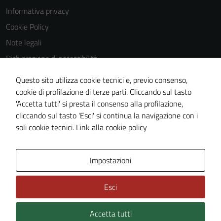
disabilitati.
Informativa privacy
Questi cookie
Cookie Policy
non raccolgono
informazioni
Note legali
personali.
Dichiarazione di accessibilità
Dichiarazione di accessibilità Servizi
Questo sito utilizza cookie tecnici e, previo consenso,
Whistleblowing
cookie di profilazione di terze parti. Cliccando sul tasto
'Accetta tutti' si presta il consenso alla profilazione,
Piano di miglioramento del sito
cliccando sul tasto 'Esci' si continua la navigazione con i
Area riservata
soli cookie tecnici.
Link alla cookie policy
Area Privata
Impostazioni
Esci
Accetta tutti
Credits: ©
Technical Design s.r.l.