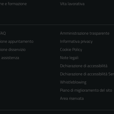
ne e formazione
Vita lavorativa
 FAQ
Amministrazione trasparente
zione appuntamento
Informativa privacy
one disservizio
Cookie Policy
a assistenza
Note legali
Dichiarazione di accessibilità
Tecnici
Dichiarazione di accessibilità Ser
Questi cookie
Whistleblowing
sono necessari
per il
Piano di miglioramento del sito
funzionamento
Area riservata
del sito e non
possono