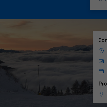
Valut
Va
Con
Pro