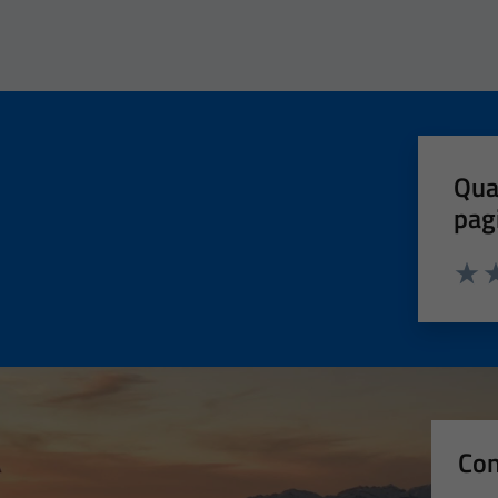
Qua
pag
Valut
Va
Con