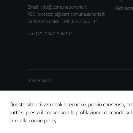
Email:
info@comune.sondrio.it
Richiest
PEC:
protocollo@cert.comune.sondrio.it
Centralino unico: (39) 0342 526111
Fax: (39) 0342 526333
Area Privata
Questo sito utilizza cookie tecnici e, previo consenso, coo
tutti' si presta il consenso alla profilazione, cliccando sul
Credits: ©
Technical Design s.r.l.
Link alla cookie policy