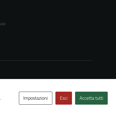
vizi
Impostazioni
Esci
Accetta tutti
.