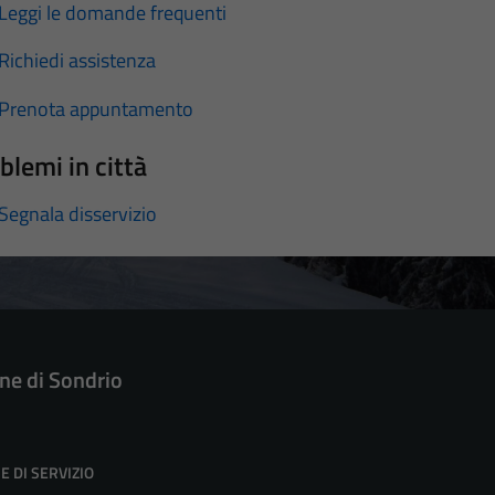
Leggi le domande frequenti
Richiedi assistenza
Prenota appuntamento
blemi in città
Segnala disservizio
e di Sondrio
E DI SERVIZIO