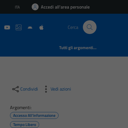
Accedi all'area personale
ITA
Lingua attiva:
Cerca
Tutti gli argomenti...
Condividi
Vedi azioni
Argomenti:
Accesso All'informazione
Tempo Libero