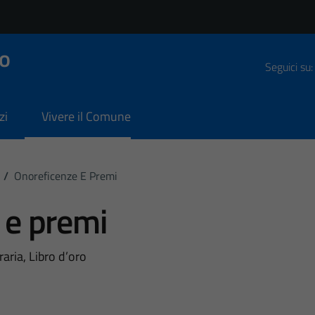
o
Seguici su:
zi
Vivere il Comune
/
Onoreficenze E Premi
 e premi
aria, Libro d’oro