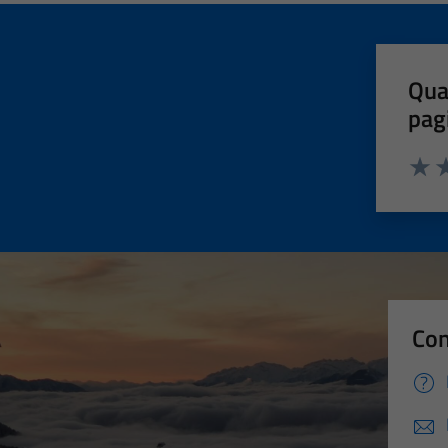
Qua
pag
Valut
Va
Con