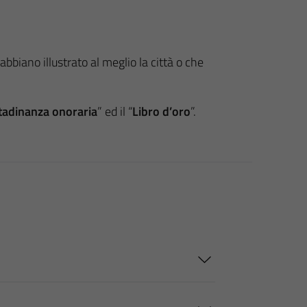
bbiano illustrato al meglio la città o che
ttadinanza onoraria
” ed il “
Libro d’oro
”.