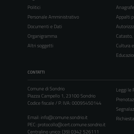
Politici
Anagrafe 
Personale Amministrativo
Appalti p
Documenti e Dati
Autorizza
Organigramma
Catasto,
Altri soggetti
Cultura 
Educazio
CONTATTI
Comune di Sondrio
Leggi le
Piazza Campello 1, 23100 Sondrio
Prenota
Codice fiscale / P. IVA: 00095450144
Segnalazi
Email:
info@comune.sondrio.it
Richiest
PEC:
protocollo@cert.comune.sondrio.it
Centralino unico: (39) 0342 526111