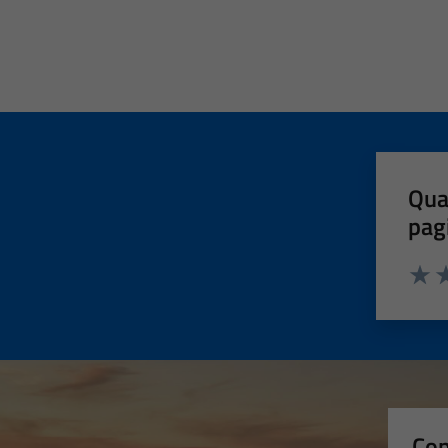
Qua
pag
Valut
Va
Con