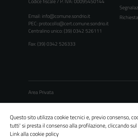
Codice fiscale / P. IVA: 00095450144
Segnalazi
Email:
info@comune.sondrio.it
Richiest
PEC:
protocollo@cert.comune.sondrio.it
Centralino unico: (39) 0342 526111
Fax: (39) 0342 526333
Area Privata
Questo sito utilizza cookie tecnici e, previo consenso, coo
tutti' si presta il consenso alla profilazione, cliccando sul
Credits: ©
Technical Design s.r.l.
Link alla cookie policy