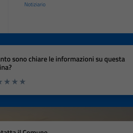
Notiziario
nto sono chiare le informazioni su questa
ina?
a 1 stelle su 5
luta 2 stelle su 5
Valuta 3 stelle su 5
Valuta 4 stelle su 5
Valuta 5 stelle su 5
tatta il Comune