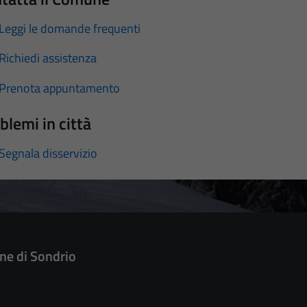
Leggi le domande frequenti
Richiedi assistenza
Prenota appuntamento
blemi in città
Segnala disservizio
e di Sondrio