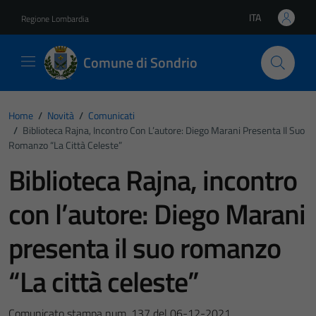
Vai ai contenuti
Vai al footer
ITA
Regione Lombardia
Lingua attiva:
Comune di Sondrio
Home
/
Novità
/
Comunicati
/
Biblioteca Rajna, Incontro Con L’autore: Diego Marani Presenta Il Suo
Romanzo “La Città Celeste”
Biblioteca Rajna, incontro
con l’autore: Diego Marani
presenta il suo romanzo
“La città celeste”
Comunicato stampa num. 137 del 06-12-2021