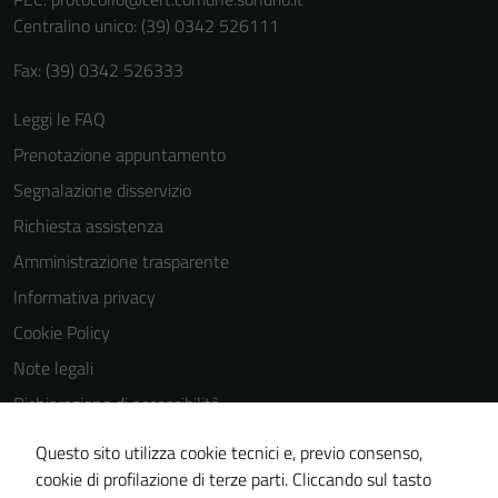
personali.
Centralino unico: (39) 0342 526111
Fax: (39) 0342 526333
Leggi le FAQ
Prenotazione appuntamento
Segnalazione disservizio
Richiesta assistenza
Amministrazione trasparente
Informativa privacy
Cookie Policy
Note legali
Dichiarazione di accessibilità
Dichiarazione di accessibilità Servizi
Questo sito utilizza cookie tecnici e, previo consenso,
Whistleblowing
cookie di profilazione di terze parti. Cliccando sul tasto