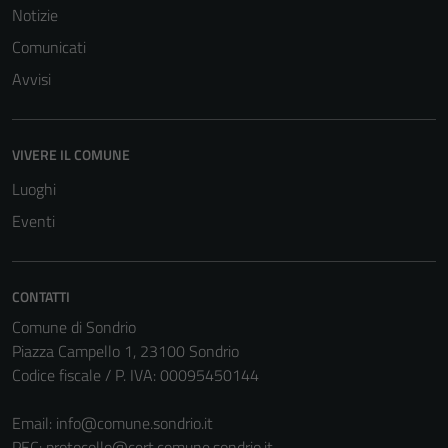
Notizie
Comunicati
Avvisi
VIVERE IL COMUNE
Tecnici
Questi cookie
Luoghi
sono necessari
Eventi
per il
funzionamento
del sito e non
CONTATTI
possono
Comune di Sondrio
essere
Piazza Campello 1, 23100 Sondrio
disabilitati.
Codice fiscale / P. IVA: 00095450144
Questi cookie
non raccolgono
Email:
info@comune.sondrio.it
informazioni
PEC:
protocollo@cert.comune.sondrio.it