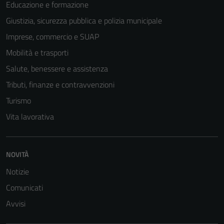
Educazione e formazione
Giustizia, sicurezza pubblica e polizia municipale
Imprese, commercio e SUAP
Mobilità e trasporti
Salute, benessere e assistenza
Tributi, finanze e contravvenzioni
Turismo
Vita lavorativa
NOVITÀ
Tecnici
Notizie
Questi cookie
sono necessari
Comunicati
per il
Avvisi
funzionamento
del sito e non