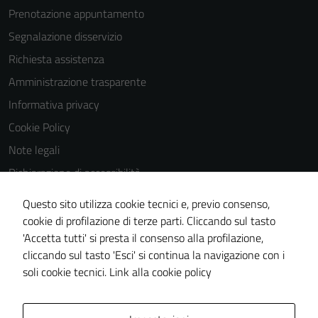
Prenotazione appuntamento
Segnalazione disservizio
Richiesta assistenza
Amministrazione trasparente
Informativa privacy
Cookie Policy
Note legali
Dichiarazione di accessibilità
Dichiarazione di accessibilità Servizi
Questo sito utilizza cookie tecnici e, previo consenso,
Whistleblowing
cookie di profilazione di terze parti. Cliccando sul tasto
'Accetta tutti' si presta il consenso alla profilazione,
Piano di miglioramento del sito
cliccando sul tasto 'Esci' si continua la navigazione con i
Area riservata
soli cookie tecnici.
Link alla cookie policy
Area Privata