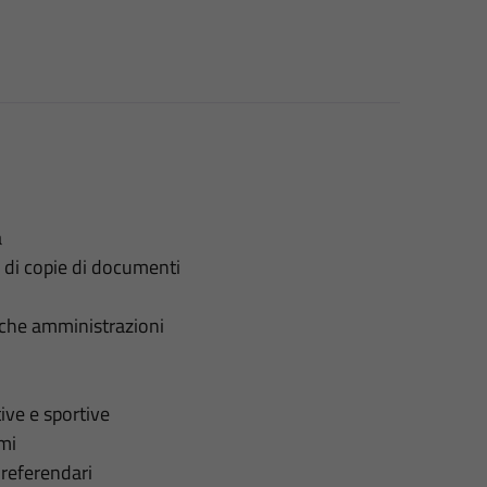
a
e di copie di documenti
liche amministrazioni
tive e sportive
ami
 referendari