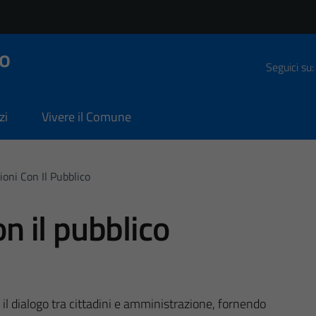
o
Seguici su:
zi
Vivere il Comune
ioni Con Il Pubblico
on il pubblico
a il dialogo tra cittadini e amministrazione, fornendo