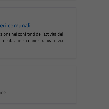
E
ieri comunali
zione nei confronti dell’attività del
umentazione amministrativa in via
E
une.