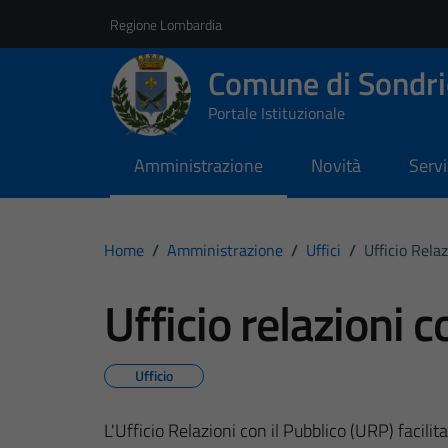
Vai ai contenuti
Vai al footer
Regione Lombardia
Comune di Sondri
Portale Istituzionale
Amministrazione
Novità
Servi
Home
/
Amministrazione
/
Uffici
/
Ufficio Relaz
Ufficio relazioni c
Ufficio
L'Ufficio Relazioni con il Pubblico (URP) facilit