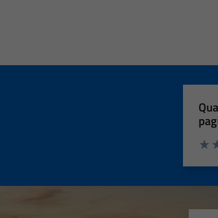
Qua
pag
Valut
Va