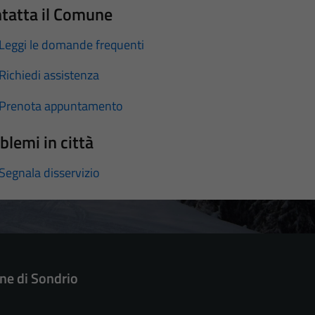
tatta il Comune
Leggi le domande frequenti
Richiedi assistenza
Prenota appuntamento
blemi in città
Segnala disservizio
e di Sondrio