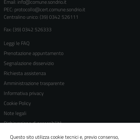
Email:
info@comune.sondrio.it
PEC:
protocollo@cert.comune.sondrio.it
Centralino unico: (39) 0342 526111
Fax: (39) 0342 526333
Leggi le FAQ
Prenotazione appuntamento
Segnalazione disservizio
Richiesta assistenza
Amministrazione trasparente
Informativa privacy
Cookie Policy
Note legali
Dichiarazione di accessibilità
Dichiarazione di accessibilità Servizi
Questo sito utilizza cookie tecnici e, previo consenso,