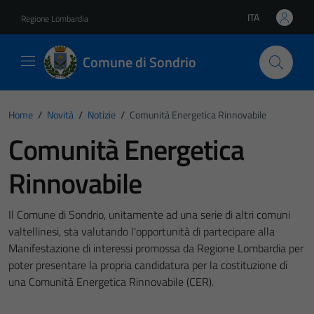
Vai ai contenuti
Vai al footer
ITA
Regione Lombardia
Lingua attiva:
Comune di Sondrio
Home
/
Novità
/
Notizie
/
Comunità Energetica Rinnovabile
Comunità Energetica
Rinnovabile
Il Comune di Sondrio, unitamente ad una serie di altri comuni
valtellinesi, sta valutando l'opportunità di partecipare alla
Manifestazione di interessi promossa da Regione Lombardia per
poter presentare la propria candidatura per la costituzione di
una Comunità Energetica Rinnovabile (CER).