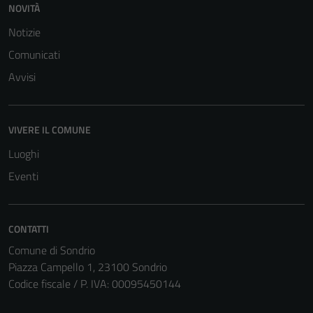
sono necessari
NOVITÀ
per il
Notizie
funzionamento
del sito e non
Comunicati
possono
Avvisi
essere
disabilitati.
Questi cookie
VIVERE IL COMUNE
non raccolgono
informazioni
Luoghi
personali.
Eventi
CONTATTI
Comune di Sondrio
Piazza Campello 1, 23100 Sondrio
Codice fiscale / P. IVA: 00095450144