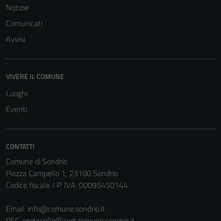
Notizie
Comunicati
Avvisi
VIVERE IL COMUNE
Tecnici
Questi cookie
Luoghi
sono necessari
Eventi
per il
funzionamento
del sito e non
CONTATTI
possono
Comune di Sondrio
essere
Piazza Campello 1, 23100 Sondrio
disabilitati.
Codice fiscale / P. IVA: 00095450144
Questi cookie
non raccolgono
Email:
info@comune.sondrio.it
informazioni
PEC:
protocollo@cert.comune.sondrio.it