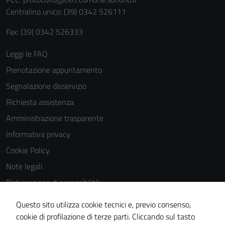
personali.
Centralino unico: (39) 0342 526111
Fax: (39) 0342 526333
Leggi le FAQ
Prenotazione appuntamento
Segnalazione disservizio
Richiesta assistenza
Amministrazione trasparente
Informativa privacy
Cookie Policy
Note legali
Dichiarazione di accessibilità
Dichiarazione di accessibilità Servizi
Questo sito utilizza cookie tecnici e, previo consenso,
Whistleblowing
cookie di profilazione di terze parti. Cliccando sul tasto