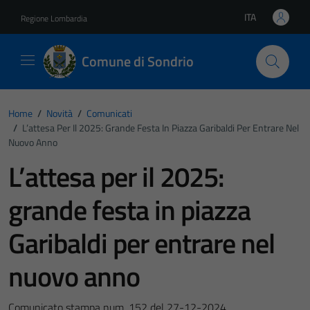
Vai ai contenuti
Vai al footer
ITA
Regione Lombardia
Lingua attiva:
Comune di Sondrio
Home
/
Novità
/
Comunicati
/
L’attesa Per Il 2025: Grande Festa In Piazza Garibaldi Per Entrare Nel
Nuovo Anno
L’attesa per il 2025:
grande festa in piazza
Garibaldi per entrare nel
nuovo anno
Comunicato stampa num. 152 del 27-12-2024