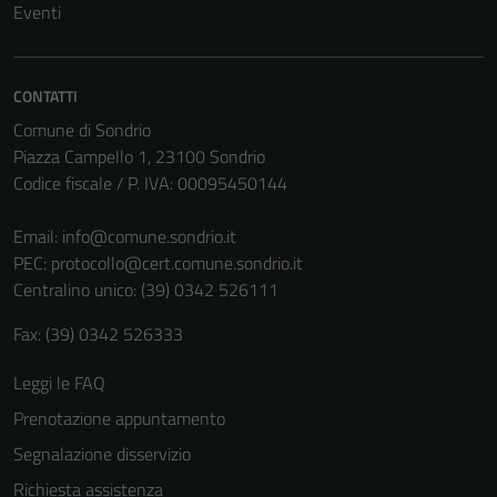
Eventi
Tecnici
Questi cookie
CONTATTI
sono necessari
Comune di Sondrio
per il
Piazza Campello 1, 23100 Sondrio
funzionamento
Codice fiscale / P. IVA: 00095450144
del sito e non
possono
Email:
info@comune.sondrio.it
essere
PEC:
protocollo@cert.comune.sondrio.it
disabilitati.
Centralino unico: (39) 0342 526111
Questi cookie
non raccolgono
Fax: (39) 0342 526333
informazioni
personali.
Leggi le FAQ
Prenotazione appuntamento
Segnalazione disservizio
Richiesta assistenza