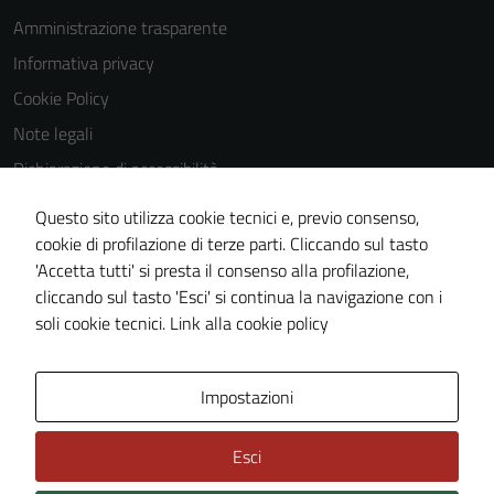
Amministrazione trasparente
Informativa privacy
Cookie Policy
Note legali
Dichiarazione di accessibilità
Dichiarazione di accessibilità Servizi
Questo sito utilizza cookie tecnici e, previo consenso,
Whistleblowing
cookie di profilazione di terze parti. Cliccando sul tasto
'Accetta tutti' si presta il consenso alla profilazione,
Piano di miglioramento del sito
cliccando sul tasto 'Esci' si continua la navigazione con i
Area riservata
soli cookie tecnici.
Link alla cookie policy
Area Privata
Impostazioni
Esci