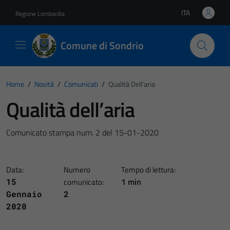
Vai ai contenuti
Vai al footer
ITA
Regione Lombardia
Lingua attiva:
Comune di Sondrio
Home
/
Novità
/
Comunicati
/
Qualità Dell’aria
Qualità dell’aria
Comunicato stampa num. 2 del 15-01-2020
Data:
Numero
Tempo di lettura:
1 min
15
comunicato:
Gennaio
2
2020