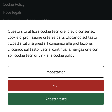
Cookie Policy
Note legali
Dichiarazione di accessibilità
Dichiarazione di accessibilità Servizi
Questo sito utilizza cookie tecnici e, previo consenso,
Whistleblowing
cookie di profilazione di terze parti. Cliccando sul tasto
'Accetta tutti' si presta il consenso alla profilazione,
Piano di miglioramento del sito
cliccando sul tasto 'Esci' si continua la navigazione con i
Area riservata
soli cookie tecnici.
Link alla cookie policy
Area Privata
Impostazioni
Esci
Accetta tutti
Credits: ©
Technical Design s.r.l.