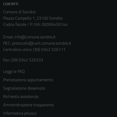
CONTATTI
Tecnici
Questi cookie
Comune di Sondrio
sono necessari
Piazza Campello 1, 23100 Sondrio
per il
Codice fiscale / P. IVA: 00095450144
funzionamento
del sito e non
Email:
info@comune.sondrio.it
possono
PEC:
protocollo@cert.comune.sondrio.it
essere
Centralino unico: (39) 0342 526111
disabilitati.
Fax: (39) 0342 526333
Questi cookie
non raccolgono
Leggi le FAQ
informazioni
Prenotazione appuntamento
personali.
Segnalazione disservizio
Richiesta assistenza
Amministrazione trasparente
Informativa privacy