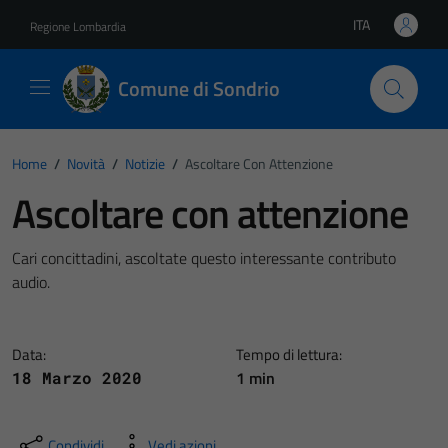
Vai ai contenuti
Vai al footer
ITA
Regione Lombardia
Lingua attiva:
Comune di Sondrio
Home
/
Novità
/
Notizie
/
Ascoltare Con Attenzione
Ascoltare con attenzione
Cari concittadini, ascoltate questo interessante contributo
audio.
Data:
Tempo di lettura:
1 min
18 Marzo 2020
Condividi
Vedi azioni